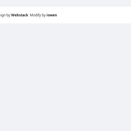
sign by
Webstack
Modify by
iowen