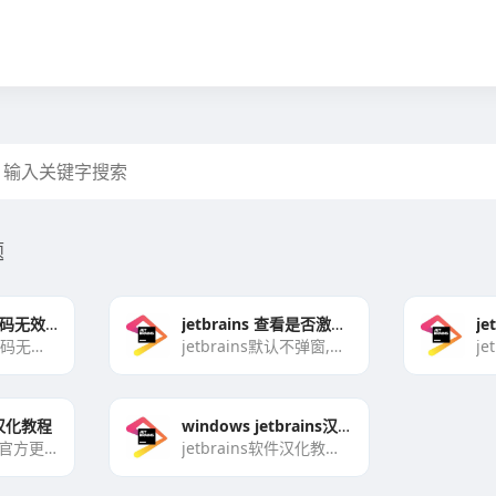
题
Linux系统–激活码无效情况 解决方案
jetbrains 查看是否激活成功
j
Linux系统--激活码无效情况解决方案提示：Keyisinvalid、Evaluationperi[…]
jetbrains默认不弹窗,我么可以进入软件的编程界面查看激活是否成功,或者是否正常使用比如激活时间显示[…]
ns汉化教程
windows jetbrains汉化教程
2024.2版本之后官方更改了汉化方式，直接软件内选择语言即可，无需进入插件市场下载汉化插件。以下是：20[…]
jetbrains软件汉化教程2024.2版本之后官方更改了汉化方式，直接软件内选择语言即可，无需进入插[…]