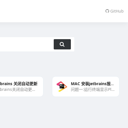
GitHub
etbrains 关闭自动更新
MAC 安装jetbrains报错问题解决方案
jetbrains关闭自动更新进入软件使用界面（编程界面）第一步：点击菜单栏File——>>[…]
问题一:运行终端显示PleasestartXXfirst!如果输入命令运行终端显示上图解决办法：[…]