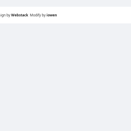
sign by
Webstack
Modify by
iowen