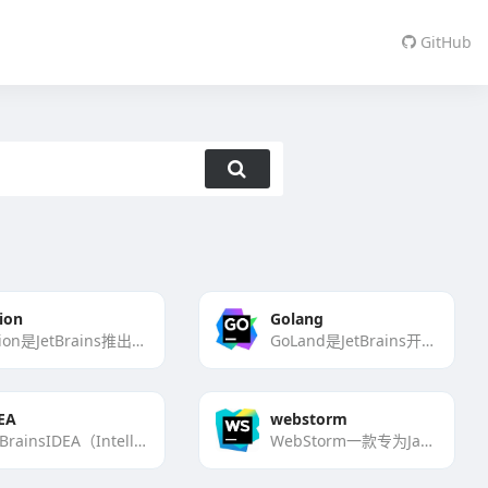
GitHub
ion
Golang
CLion是JetBrains推出的一款强大的跨平台C/C++集成开发环境（IDE）。它提供智能代码补全、代码[…]
GoLand是JetBrains开发的一款专为Go语言设计的集成开发环境（IDE）。它提供了强大的代码补全、智[…]
EA
webstorm
JetBrainsIDEA（IntelliJIDEA）是一款很受欢迎的开发工具，特别适合Java开发。它就[…]
WebStorm一款专为JavaScript和前端开发设计的编辑器。它有智能代码补全、调试工具和对流行框[…]