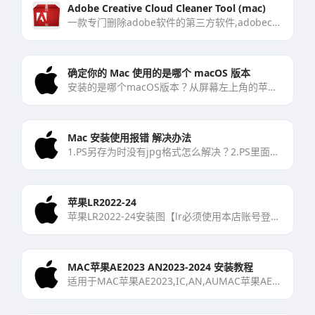
Adobe Creative Cloud Cleaner Tool (mac)
一款专门删除adobe软件的第三方软件,adobecreative无法在应用商店删除,请您使用该软件删除[…]
确定你的 Mac 使用的是哪个 macOS 版本
安装的是哪个macOS版本？从屏幕左上角的苹果菜单中，选取“关于本机”。打开的窗口看起来可能与这里[…]
Mac 安装使用报错 解决办法
1.PS另存为时没有jpg格式怎么解决？2.PS里面没有CameraRaw滤镜？解决方法下载滤镜补丁，然[…]
苹果LR2022-24
苹果LR2022-24安装图【lr必须使用本店账号登入不然会闪退】正规平台不会涉及任何安全问题请放心20[…]
MAC苹果AE2023 AN2023-2024 安装教程
适用于MAC苹果AE2023,IC,AN,AUMAC苹果AE2023安装好以后如果打开闪退的去跟着下[…]